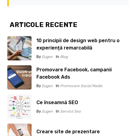
ARTICOLE RECENTE
10 principii de design web pentru o
experiență remarcabilă
By
Eugen
In
Blog
Promovare Facebook, campanii
Facebook Ads
By
Eugen
In
Promovare Social Media
Ce înseamnă SEO
By
Eugen
In
Servicii Seo
Creare site de prezentare