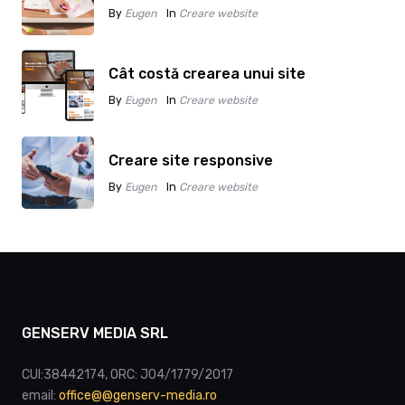
By
Eugen
In
Creare website
Cât costă crearea unui site
By
Eugen
In
Creare website
Creare site responsive
By
Eugen
In
Creare website
GENSERV MEDIA SRL
CUI:38442174, ORC: J04/1779/2017
email:
office@@genserv-media.ro